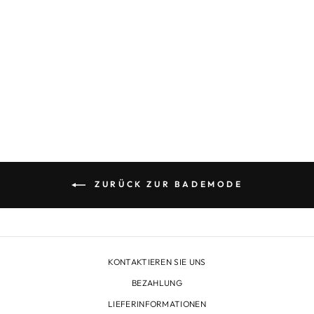
ONDA DE MAR
EVERY DAY TRIANGLE
BIKINI, SCHWARZ
€166,00
ZURÜCK ZUR BADEMODE
KONTAKTIEREN SIE UNS
BEZAHLUNG
LIEFERINFORMATIONEN