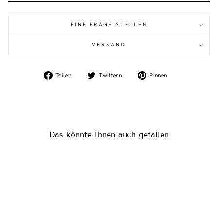
EINE FRAGE STELLEN
VERSAND
Auf
Auf
Auf
Teilen
Twittern
Pinnen
Facebook
Twitter
Pinterest
teilen
twittern
pinnen
Das könnte Ihnen auch gefallen