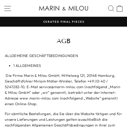
Direkt
SEITENNAVIGATION
SUC
zum
Inhalt
CURATED FINAL PIECES
Pause
Diashow
AGB
ALLGEMEINE GESCHÄFTSBEDINGUNGEN
1 ALLGEMEINES
Die Firma Marin & Milou GmbH, Mittelweg 121, 20148 Hamburg,
Geschäftsführer Miriam Möller-Winkler, Telefon
+49 (0) 40 /
5247282-10
, E-Mail service@marin-milou.com (nachfolgend „Marin
& Milou GmbH“ oder „wir“ genannt), betreibt unter der Internet-
Adresse www.marin-milou.com (nachfolgend „Website“ genannt)
einen Online-Shop.
Für sämtliche Bestellungen, die Sie über die Website tätigen und für
unsere Lieferungen und Leistungen gelten ausschließlich die
nachfolgenden Allgemeinen Geschäftsbedingungen in ihrer zum