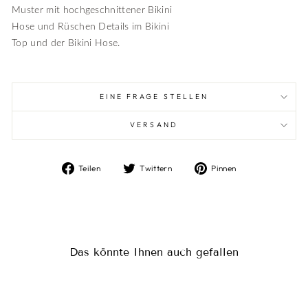
Muster mit hochgeschnittener Bikini
Hose und Rüschen Details im Bikini
Top und der Bikini Hose.
EINE FRAGE STELLEN
VERSAND
Auf
Auf
Auf
Teilen
Twittern
Pinnen
Facebook
Twitter
Pinterest
teilen
twittern
pinnen
Das könnte Ihnen auch gefallen
Reduziert