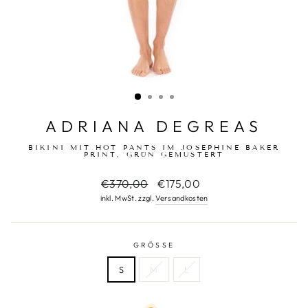
ADRIANA DEGREAS
BIKINI MIT HOT PANTS IM JOSEPHINE BAKER
PRINT, GRÜN GEMUSTERT
Normaler
€370,00
Sonderpreis
€175,00
Preis
inkl. MwSt. zzgl.
Versandkosten
GRÖSSE
S
M
L