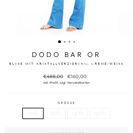
DODO BAR OR
BLUSE MIT KRISTALLVERZIERUNG, CREME/WEISS
Normaler
€488,00
Sonderpreis
€160,00
Preis
inkl. MwSt. zzgl.
Versandkosten
GRÖSSE
DE 34
DE 36
DE 38
DE 40