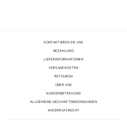
TOP, ROT
Normaler
€310,00
Sonderpreis
€120,00
Preis
KONTAKTIEREN SIE UNS
BEZAHLUNG
LIEFERINFORMATIONEN
VERSANDKOSTEN
RETOUREN
ÜBER UNS
KUNDENBETREUUNG
ALLGEMEINE GESCHÄFTSBEDINGUNGEN
WIDERRUFSRECHT