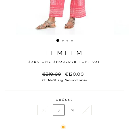
LEMLEM
SABA ONE SHOULDER TOP, ROT
Normaler
€310,00
Sonderpreis
€120,00
Preis
inkl. MwSt. zzgl.
Versandkosten
GRÖSSE
XS
S
M
L