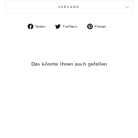
VERSAND
Auf
Auf
Auf
Teilen
Twittern
Pinnen
Facebook
Twitter
Pinterest
teilen
twittern
pinnen
Das könnte Ihnen auch gefallen
Reduziert
LEMLEM
SABA ONE SHOULDER