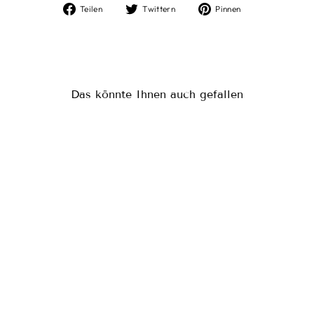
Auf
Auf
Auf
Teilen
Twittern
Pinnen
Facebook
Twitter
Pinterest
teilen
twittern
pinnen
Das könnte Ihnen auch gefallen
PERFECT
MOMENT
SPORTIVER
BADEANZUG,
BLAU/ROT