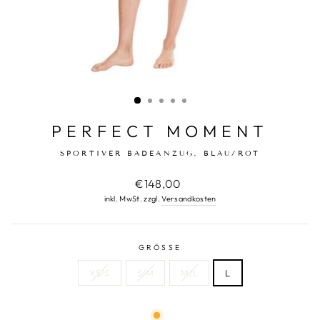
PERFECT MOMENT
SPORTIVER BADEANZUG, BLAU/ROT
Normaler
€148,00
Preis
inkl. MwSt. zzgl.
Versandkosten
GRÖSSE
XS/S
S/M
M/L
L