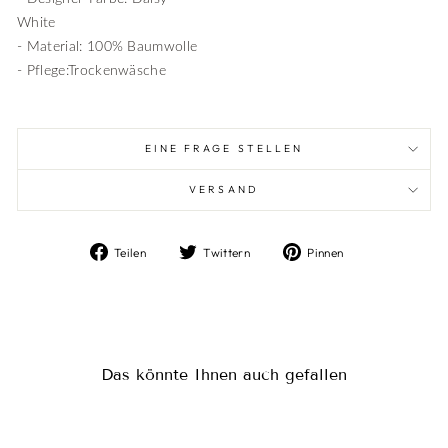
White
- Material: 100% Baumwolle
- Pflege:Trockenwäsche
EINE FRAGE STELLEN
VERSAND
Auf
Auf
Auf
Teilen
Twittern
Pinnen
Facebook
Twitter
Pinterest
teilen
twittern
pinnen
Das könnte Ihnen auch gefallen
Ausverkauft