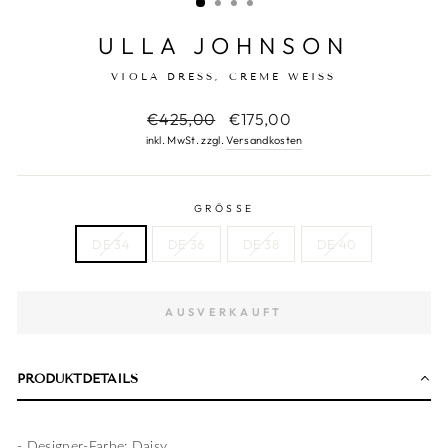
ULLA JOHNSON
VIOLA DRESS, CREME WEISS
Normaler
€425,00
Sonderpreis
€175,00
Preis
inkl. MwSt. zzgl.
Versandkosten
GRÖSSE
DE 34
DE 36
DE 38
DE 40
AUSVERKAUFT
PRODUKTDETAILS
- Designer-Farbe: Daisy