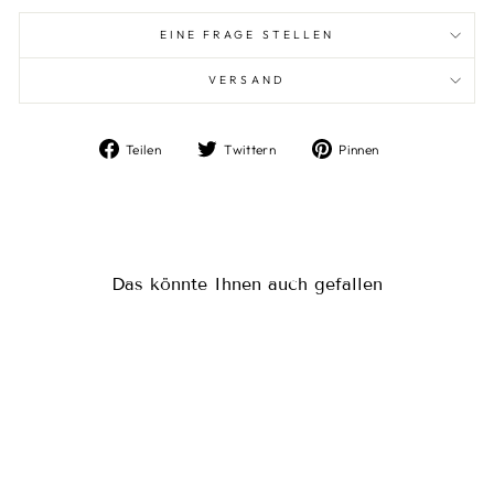
EINE FRAGE STELLEN
VERSAND
Auf
Auf
Auf
Teilen
Twittern
Pinnen
Facebook
Twitter
Pinterest
teilen
twittern
pinnen
Das könnte Ihnen auch gefallen