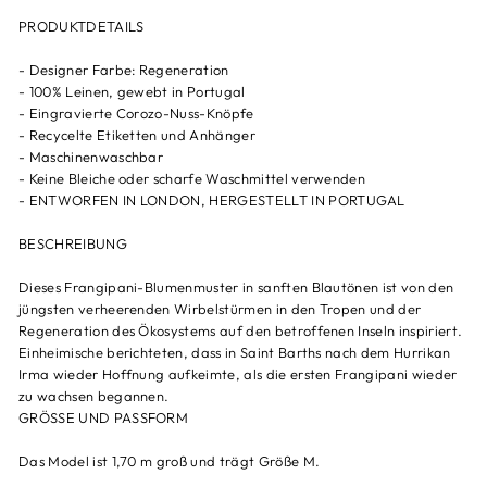
PRODUKTDETAILS
- Designer Farbe: Regeneration
- 100% Leinen, gewebt in Portugal
- Eingravierte Corozo-Nuss-Knöpfe
- Recycelte Etiketten und Anhänger
- Maschinenwaschbar
- Keine Bleiche oder scharfe Waschmittel verwenden
- ENTWORFEN IN LONDON, HERGESTELLT IN PORTUGAL
BESCHREIBUNG
Dieses Frangipani-Blumenmuster in sanften Blautönen ist von den
jüngsten verheerenden Wirbelstürmen in den Tropen und der
Regeneration des Ökosystems auf den betroffenen Inseln inspiriert.
Einheimische berichteten, dass in Saint Barths nach dem Hurrikan
Irma wieder Hoffnung aufkeimte, als die ersten Frangipani wieder
zu wachsen begannen.
GRÖSSE UND PASSFORM
Das Model ist 1,70 m groß und trägt Größe M.