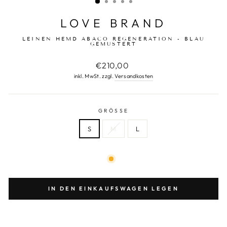
LOVE BRAND
LEINEN HEMD ABACO REGENERATION - BLAU
GEMUSTERT
Normaler
€210,00
Preis
inkl. MwSt. zzgl.
Versandkosten
GRÖSSE
S
M
L
IN DEN EINKAUFSWAGEN LEGEN