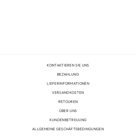
LOVE BRAND
LEINEN HEMD ABACO
REGENERATION -
BLAU GEMUSTERT
€210,00
KONTAKTIEREN SIE UNS
BEZAHLUNG
LIEFERINFORMATIONEN
VERSANDKOSTEN
RETOUREN
ÜBER UNS
KUNDENBETREUUNG
ALLGEMEINE GESCHÄFTSBEDINGUNGEN